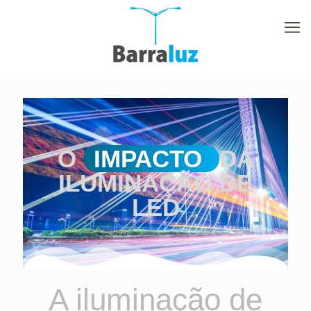
O
IMPACTO
DA
ILUMINAÇÃO DE
LED
A iluminação de